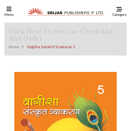
Category
Menu
Click Here To See Our Check List
And Order
Home
Vagisha Sanskrit Vyakaran 5