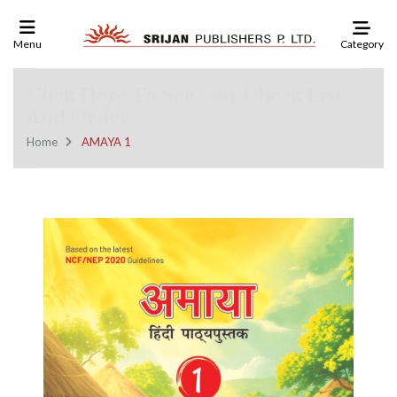
Category
Menu
Click Here To See Our Check List
And Order
Home
AMAYA 1